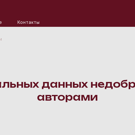
е
Контакты
и
альных данных недоб
авторами