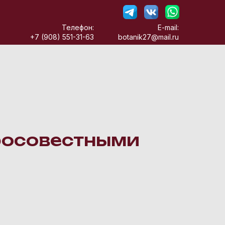
Телефон:
E-mail:
+7 (908) 551-31-63
botanik27@mail.ru
росовестными