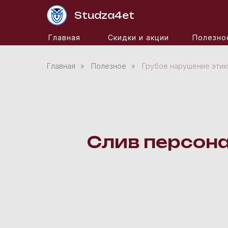
Studza4et
Главная
Скидки и акции
Полезно
Главная
»
Полезное
»
Грубое нарушение этик
Слив персон